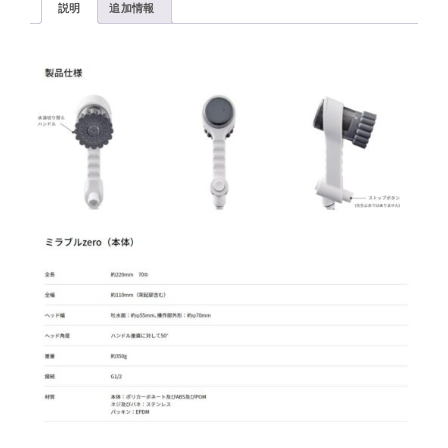
｜
説明
追加情報
ウ
ル
ト
ラ
フ
ァ
イ
ン
バ
ブ
ル
生
成
シ
ャ