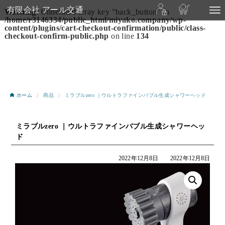
有限会社 アール交通
Warning
: Undefined array key "back_button" in
/home/r3146334/public_html/miyako.company/wp-
content/plugins/cart-checkout-confirmation/public/class-
checkout-confirm-public.php
on line
134
商品
ミラブルzero ｜ウルトラファインバブル生成シャワーヘッド
ホーム
ミラブルzero ｜ウルトラファインバブル生成シャワーヘッ
ド
2022年12月8日
2022年12月8日