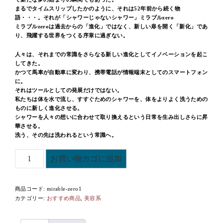
まるでタイムスリップしたかのように、それは52年前から続く物
語・・・。それが「シャワーじゃないシャワー」ミラブルzero
ミラブルzeroは過去からの「進化」ではなく、新しい扉を開く「新化」であ
り、飛躍する世界をつくる序章に過ぎない。
人々は、それまでの常識をさらなる新しい進化としてイノベーションを起こ
してきた。
かつて馬車が自動車に変わり、携帯電話が情報端末としてのスマートフォン
に。
それはツールとしての発展だけではない。
私たちは体を水で流し、すすぐためのシャワーを、体をよりよく洗うための
ものに新しく進化させる。
シャワーを人々の想いに合わせて取り換えるという日常を生み出しさらに昇
華させる。
洗う、その先は洗われるという常識へ。
ミ
お買い物カゴに追加
ラ
ブ
商品コード:
mirable-zero1
ル
カテゴリー:
おすすめ商品
,
美容系
zero