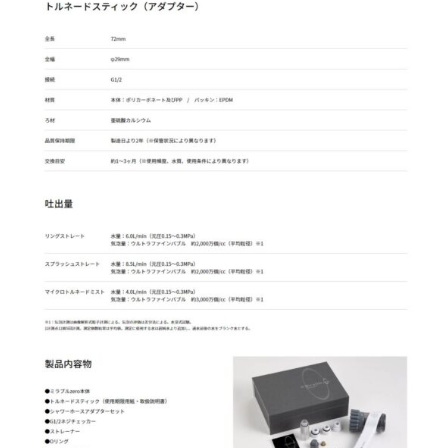
ワ
ー
ヘ
ッ
ド
個