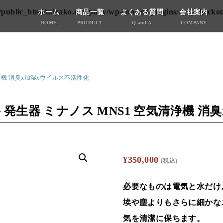
public_html/miyako.company/wp-content/plugins/cart-checkout
ホーム
商品一覧
よくある質問
会社案内
HOME
PRODUCT
Q and A
COMPANY
浄機 消臭x加湿xウイルス不活性化
生器 ミナノス MNS1 空気清浄機 消
¥
350,000
(税込)
必要なものは電気と水だけ
埃や塵よりもさらに細かな
気を清潔に保ちます。