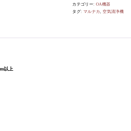
カ
カテゴリー:
OA機器
｜
タグ:
マルナカ
,
空気清浄機
オ
ゾ
ン
ミ
ス
ト
発
m以上
生
器
ミ
ナ
ノ
ス
MNS1