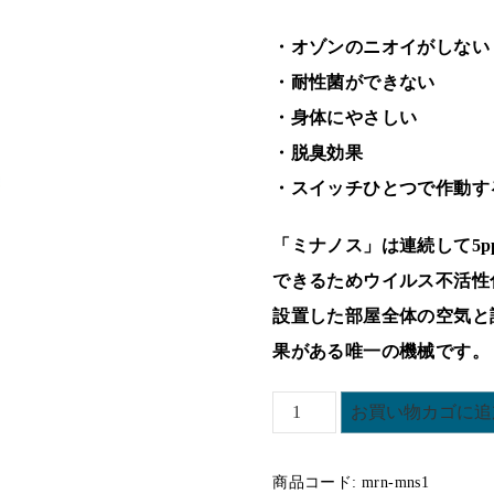
・オゾンのニオイがしない
・耐性菌ができない
・身体にやさしい
・脱臭効果
・スイッチひとつで作動す
「ミナノス」は連続して5
できるためウイルス不活性
設置した部屋全体の空気と
果がある唯一の機械です。
マ
お買い物カゴに追
ル
ナ
商品コード:
mrn-mns1