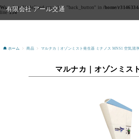
Warning
: Undefined array key "back_button" in
/home/r3146334/
有限会社 アール交通
line
134
ホーム
商品
マルナカ｜オゾンミスト発生器 ミナノス MNS1 空気清
マルナカ｜オゾンミスト発