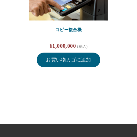
活
性
化
個
コピー複合機
¥
1,000,000
(税込)
お買い物カゴに追加