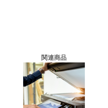
空
気
清
浄
機
消
臭
x
加
関連商品
湿
x
ウ
イ
ル
ス
不