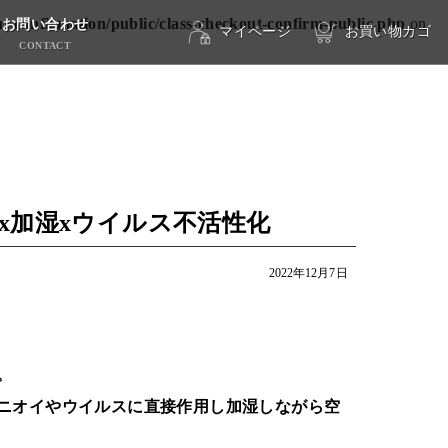
-confirmation/public/class-checkout-confirm-public.php
on
お問い合わせ
マイページ
お買い物カゴ
CONTACT
臭x加湿xウイルス不活性化
2022年12月7日
。
ニオイやウイルスに直接作用し加湿しながら空