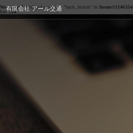
Warning
: Undefined array key "back_button" in
/home/r3146334/
有限会社 アール交通
line
134