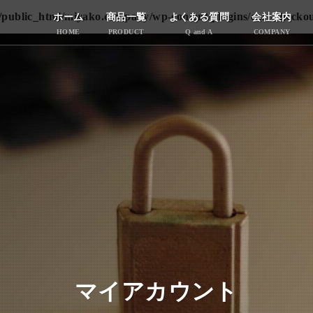
public_html/miyako.company/wp-content/plugins/cart-checkout
ホーム
商品一覧
よくある質問
会社案内
HOME
PRODUCT
Q and A
COMPANY
マイアカウント